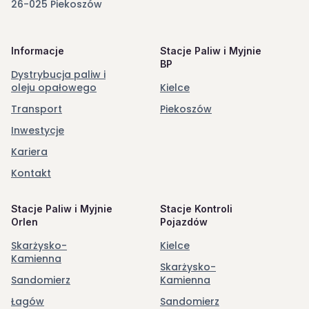
26-025 Piekoszów
Informacje
Stacje Paliw i Myjnie
BP
Dystrybucja paliw i
oleju opałowego
Kielce
Transport
Piekoszów
Inwestycje
Kariera
Kontakt
Stacje Paliw i Myjnie
Stacje Kontroli
Orlen
Pojazdów
Skarżysko-
Kielce
Kamienna
Skarżysko-
Sandomierz
Kamienna
Łagów
Sandomierz